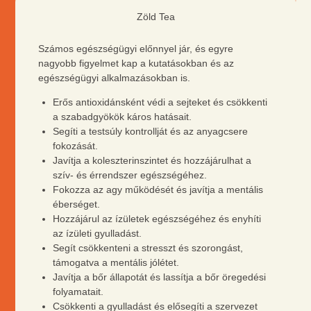
TEA
Zöld Tea
Számos egészségügyi előnnyel jár, és egyre
nagyobb figyelmet kap a kutatásokban és az
egészségügyi alkalmazásokban is.
Erős antioxidánsként védi a sejteket és csökkenti
a szabadgyökök káros hatásait.
Segíti a testsúly kontrollját és az anyagcsere
fokozását.
Javítja a koleszterinszintet és hozzájárulhat a
szív- és érrendszer egészségéhez.
Fokozza az agy működését és javítja a mentális
éberséget.
Hozzájárul az ízületek egészségéhez és enyhíti
az ízületi gyulladást.
Segít csökkenteni a stresszt és szorongást,
támogatva a mentális jólétet.
Javítja a bőr állapotát és lassítja a bőr öregedési
folyamatait.
Csökkenti a gyulladást és elősegíti a szervezet