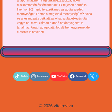
állapot miatt nem vagyunk hozzászokva, akkor
diszkomfort érzést érezhetünk. Ez teljesen normális.
Ilyenkor 1-2 napig felezzük meg az addig szedett
mennyiséget! Fontos a megfelelő mennyiségű víz ivása
és a testmozgás beiktatása. A kapszulát étkezés után
vegye be, mivel zsírban oldódó hatóanyagokat is
tartalmaz! A napi adagot ajánlott délben egyszerre, de
elosztva is beveheti.
TikTok
Instagram
YouTube
Facebook
X
© 2026 vitalreviva