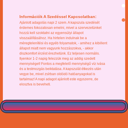
Információk A Szedéssel Kapcsolatban:
Ajánlott adagolás napi 2 szem. A kapszula szedését
érdemes fokozatosan emelni, mivel a szervezetünket
hozzá kell szoktatni az egyensúlyi állapot
visszaállításához. Ha hirtelen indulnak be a
méregtelenítési és egyéb folyamatok, - amihez a kibillent
állapot miatt nem vagyunk hozzászokva, - akkor
diszkomfort érzést érezhetünk. Ez teljesen normális.
Ilyenkor 1-2 napig felezzük meg az addig szedett
mennyiséget! Fontos a megfelelő mennyiségű víz ivása
és a testmozgás beiktatása. A kapszulát étkezés után
vegye be, mivel zsírban oldódó hatóanyagokat is
tartalmaz! A napi adagot ajánlott este egyszerre, de
elosztva is beveheti.