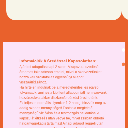
Információk A Szedéssel Kapcsolatban:
Ajánlott adagolás napi 2 szem. A kapszula szedését
érdemes fokozatosan emelni, mivel a szervezetünket
hozzá kell szoktatni az egyensúlyi állapot
visszaállításához.
Ha hirtelen indulnak be a méregtelenítési és egyéb
folyamatok, amihez a kibillent állapot miatt nem vagyunk
hozzászokva, akkor diszkomfort érzést érezhetünk.
Ez teljesen normális. Ilyenkor 1-2 napig felezzük meg az
addig szedett mennyiséget! Fontos a megfelelő
mennyiségű víz ívása és a testmozgás beiktatása. A
kapszulát étkezés után vegye be, mivel zsírban oldódó
hatóanyagokat is tartalmaz! A napi adagot reggeli után