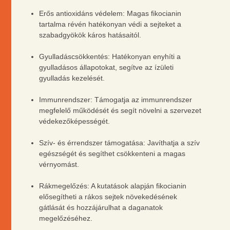
Erős antioxidáns védelem: Magas fikocianin
tartalma révén hatékonyan védi a sejteket a
szabadgyökök káros hatásaitól.
Gyulladáscsökkentés: Hatékonyan enyhíti a
gyulladásos állapotokat, segítve az ízületi
gyulladás kezelését.
Immunrendszer: Támogatja az immunrendszer
megfelelő működését és segít növelni a szervezet
védekezőképességét.
Szív- és érrendszer támogatása: Javíthatja a szív
egészségét és segíthet csökkenteni a magas
vérnyomást.
Rákmegelőzés: A kutatások alapján fikocianin
elősegítheti a rákos sejtek növekedésének
gátlását és hozzájárulhat a daganatok
megelőzéséhez.