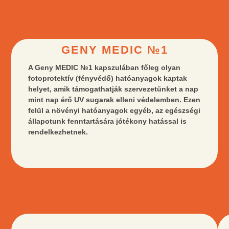
GENY MEDIC №1
A Geny MEDIC №1 kapszulában főleg olyan
fotoprotektív (fényvédő) hatóanyagok kaptak
helyet, amik támogathatják szervezetünket a nap
mint nap érő UV sugarak elleni védelemben. Ezen
felül a növényi hatóanyagok egyéb, az egészségi
állapotunk fenntartására jótékony hatással is
rendelkezhetnek.
ZÖLD