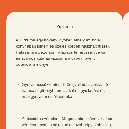
ZÖLD
TEA
Kurkuma
A kurkuma egy növényi gyökér, amely az indiai
konyhában ismert és széles körben használt fűszer.
Hatásai miatt azonban világszerte népszerűvé vált,
és számos kutatás vizsgálta a gyógynövény
potenciális előnyeit.
Gyulladáscsökkentés: Erős gyulladáscsökkentő
hatása segít enyhíteni az ízületi gyulladást és
más gyulladásos állapotokat.
Antioxidáns védelem: Magas antioxidáns tartalma
védelmet nyújt a sejteknek a szabadgyökök ellen,