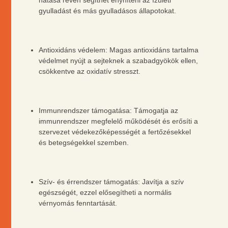
hatása révén segíthet enyhíteni az ízületi
gyulladást és más gyulladásos állapotokat.
Antioxidáns védelem: Magas antioxidáns tartalma
védelmet nyújt a sejteknek a szabadgyökök ellen,
csökkentve az oxidatív stresszt.
Immunrendszer támogatása: Támogatja az
immunrendszer megfelelő működését és erősíti a
szervezet védekezőképességét a fertőzésekkel
és betegségekkel szemben.
Szív- és érrendszer támogatás: Javítja a szív
egészségét, ezzel elősegítheti a normális
vérnyomás fenntartását.