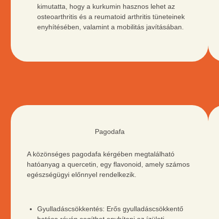
kimutatta, hogy a kurkumin hasznos lehet az
osteoarthritis és a reumatoid arthritis tüneteinek
enyhítésében, valamint a mobilitás javításában.
ZÖLD
TEA
Pagodafa
A közönséges pagodafa kérgében megtalálható
hatóanyag a quercetin, egy flavonoid, amely számos
egészségügyi előnnyel rendelkezik.
Gyulladáscsökkentés: Erős gyulladáscsökkentő