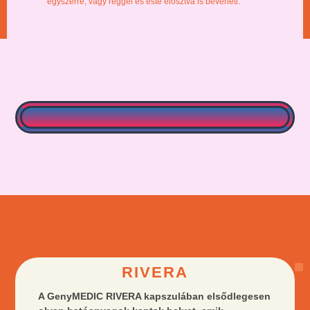
egyszerre, vagy reggel és este elosztva is beveheti.
RIVERA
A GenyMEDIC RIVERA kapszulában elsődlegesen