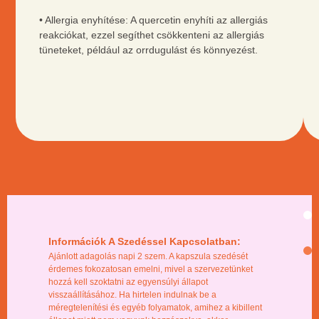
• Allergia enyhítése: A quercetin enyhíti az allergiás
reakciókat, ezzel segíthet csökkenteni az allergiás
tüneteket, például az orrdugulást és könnyezést.
Információk A Szedéssel Kapcsolatban:
Ajánlott adagolás napi 2 szem. A kapszula szedését
érdemes fokozatosan emelni, mivel a szervezetünket
hozzá kell szoktatni az egyensúlyi állapot
visszaállításához. Ha hirtelen indulnak be a
méregtelenítési és egyéb folyamatok, amihez a kibillent