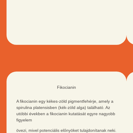
ZÖLD
TEA
Fikocianin
A fikocianin egy kékes-zöld pigmentfehérje, amely a
spirulina platensisben (kék-zöld alga) található. Az
utóbbi években a fikocianin kutatását egyre nagyobb
figyelem
övezi, mivel potenciális előnyöket tulajdonítanak neki.