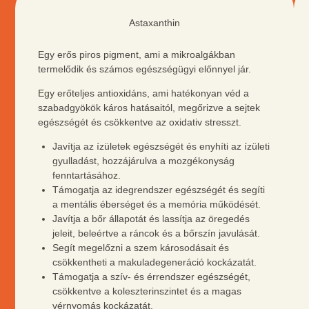
TEA
Astaxanthin
Egy erős piros pigment, ami a mikroalgákban
termelődik és számos egészségügyi előnnyel jár.
Egy erőteljes antioxidáns, ami hatékonyan véd a
szabadgyökök káros hatásaitól, megőrizve a sejtek
egészségét és csökkentve az oxidativ stresszt.
Javítja az ízületek egészségét és enyhíti az ízületi
gyulladást, hozzájárulva a mozgékonyság
fenntartásához.
Támogatja az idegrendszer egészségét és segíti
a mentális éberséget és a memória működését.
Javítja a bőr állapotát és lassítja az öregedés
jeleit, beleértve a ráncok és a bőrszín javulását.
Segít megelőzni a szem károsodásait és
csökkentheti a makuladegeneráció kockázatát.
Támogatja a szív- és érrendszer egészségét,
csökkentve a koleszterinszintet és a magas
vérnyomás kockázatát.