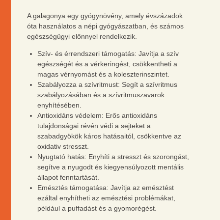
A galagonya egy gyógynövény, amely évszázadok
óta használatos a népi gyógyászatban, és számos
egészségügyi előnnyel rendelkezik.
Szív- és érrendszeri támogatás: Javítja a szív
egészségét és a vérkeringést, csökkentheti a
magas vérnyomást és a koleszterinszintet.
Szabályozza a szívritmust: Segít a szívritmus
szabályozásában és a szívritmuszavarok
enyhítésében.
Antioxidáns védelem: Erős antioxidáns
tulajdonságai révén védi a sejteket a
szabadgyökök káros hatásaitól, csökkentve az
oxidativ stresszt.
Nyugtató hatás: Enyhíti a stresszt és szorongást,
segítve a nyugodt és kiegyensúlyozott mentális
állapot fenntartását.
Emésztés támogatása: Javítja az emésztést
ezáltal enyhítheti az emésztési problémákat,
például a puffadást és a gyomorégést.