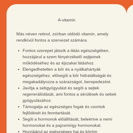
ZÖLD
TEA
A-vitamin
Más néven retinol, zsírban oldódó vitamin, amely
rendkívül fontos a szervezet számára.
Fontos szerepet játszik a látás egészségében,
hozzájárul a szem fényérzékelő sejtjeinek
működéséhez és az éjszakai látáshoz.
Elengedhetetlen a bőr és a nyálkahártyák
egészségéhez, elősegíti a bőr hidratáltságát és
megakadályozza a szárazságot, berepedezést.
Javítja a sebgyógyulást és segíti a sejtek
regenerálódását, ami fontos a sérülések és sebek
gyógyulásához.
Támogatja az egészséges fogak és csontok
fejlődését és fenntartását.
Segíti a hormonok előállítását, beleértve a nemi
hormonokat és a pajzsmirigy hormonokat.
Hozzájárul az egészséges haj és köröm