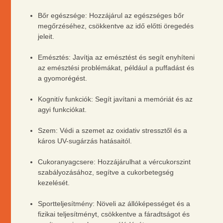
Bőr egészsége: Hozzájárul az egészséges bőr
megőrzéséhez, csökkentve az idő előtti öregedés
jeleit.
Emésztés: Javítja az emésztést és segít enyhíteni
az emésztési problémákat, például a puffadást és
a gyomorégést.
Kognitív funkciók: Segít javítani a memóriát és az
agyi funkciókat.
Szem: Védi a szemet az oxidativ stressztől és a
káros UV-sugárzás hatásaitól.
Cukoranyagcsere: Hozzájárulhat a vércukorszint
szabályozásához, segítve a cukorbetegség
kezelését.
Sportteljesítmény: Növeli az állóképességet és a
fizikai teljesítményt, csökkentve a fáradtságot és