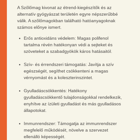
A Szőlőmag kivonat az étrend-kiegészítők és az
alternatív gyógyászat területén egyre népszerűbbé
válik. A szőlőmagokban található hatóanyagoknak
számos előnye ismert.
Erős antioxidáns védelem: Magas polifenol
tartalma révén hatékonyan védi a sejteket és
szöveteket a szabadgyökök káros hatásaitól.
Szív- és érrendszeri támogatás: Javítja a szív
egészségét, segíthet csökkenteni a magas
vérnyomást és a koleszterinszintet.
Gyulladáscsökkentés: Hatékony
gyulladáscsökkentő tulajdonságokkal rendelkezik,
enyhítve az ízületi gyulladást és más gyulladásos
állapotokat.
Immunrendszer: Támogatja az immunrendszer
megfelelő működését, növelve a szervezet
ellenálló képességét.