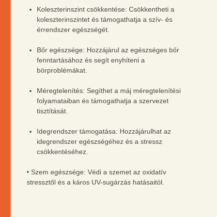
Koleszterinszint csökkentése: Csökkentheti a
koleszterinszintet és támogathatja a szív- és
érrendszer egészségét.
Bőr egészsége: Hozzájárul az egészséges bőr
fenntartásához és segít enyhíteni a
börproblémákat.
Méregtelenítés: Segíthet a máj méregtelenítési
folyamataiban és támogathatja a szervezet
tisztítását.
Idegrendszer támogatása: Hozzájárulhat az
idegrendszer egészségéhez és a stressz
csökkentéséhez.
• Szem egészsége: Védi a szemet az oxidatív
stressztől és a káros UV-sugárzás hatásaitól.