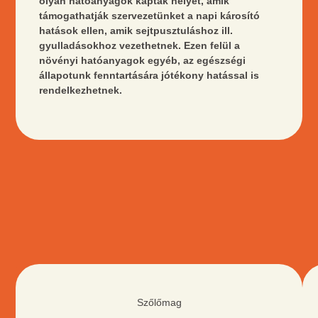
olyan hatóanyagok kaptak helyet, amik
támogathatják szervezetünket a napi károsító
hatások ellen, amik sejtpusztuláshoz ill.
gyulladásokhoz vezethetnek. Ezen felül a
növényi hatóanyagok egyéb, az egészségi
állapotunk fenntartására jótékony hatással is
rendelkezhetnek.
ZÖLD
TEA
Szőlőmag