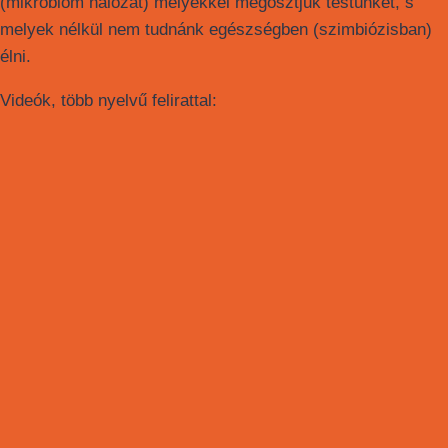
(mikrobiom hálózat) melyekkel megosztjuk testünket, s
melyek nélkül nem tudnánk egészségben (szimbiózisban)
élni.
Videók, több nyelvű felirattal: