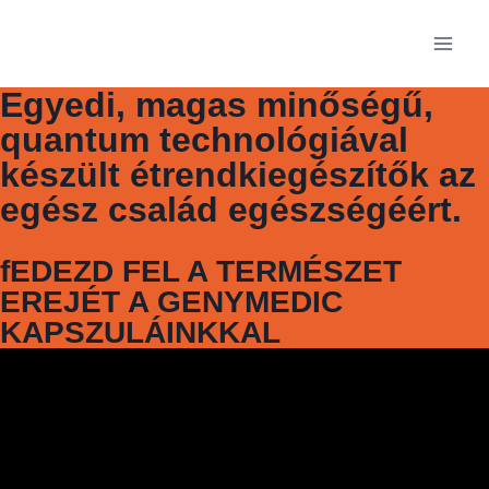
Egyedi, magas minőségű,
quantum technológiával
készült étrendkiegészítők az
egész család egészségéért.
fEDEZD FEL A TERMÉSZET
EREJÉT A GENYMEDIC
KAPSZULÁINKKAL