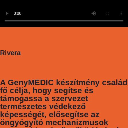
Rivera
A GenyMEDIC készítmény család
fő célja, hogy segítse és
támogassa a szervezet
természetes védekező
képességét, elősegítse az
öngyógyító mechanizmusok