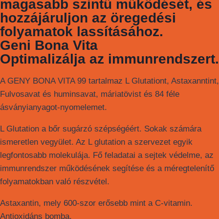
magasabb szintű működését, és
hozzájáruljon az öregedési
folyamatok lassításához.
Geni Bona Vita
Optimalizálja az immunrendszert.
A GENY BONA VITA 99 tartalmaz L Glutationt, Astaxanntint,
Fulvosavat és huminsavat, máriatövist és 84 féle
ásványianyagot-nyomelemet.
L Glutation a bőr sugárzó szépségéért. Sokak számára
ismeretlen vegyület. Az L glutation a szervezet egyik
legfontosabb molekulája. Fő feladatai a sejtek védelme, az
immunrendszer működésének segítése és a méregtelenítő
folyamatokban való részvétel.
Astaxantin, mely 600-szor erősebb mint a C-vitamin.
Antioxidáns bomba.