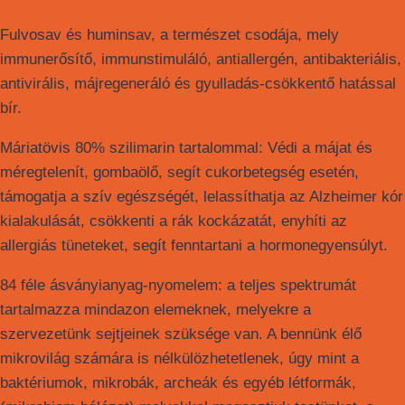
Fulvosav és huminsav, a természet csodája, mely
immunerősítő, immunstimuláló, antiallergén, antibakteriális,
antivirális, májregeneráló és gyulladás-csökkentő hatással
bír.
Máriatövis 80% szilimarin tartalommal: Védi a májat és
méregtelenít, gombaölő, segít cukorbetegség esetén,
támogatja a szív egészségét, lelassíthatja az Alzheimer kór
kialakulását, csökkenti a rák kockázatát, enyhíti az
allergiás tüneteket, segít fenntartani a hormonegyensúlyt.
84 féle ásványianyag-nyomelem: a teljes spektrumát
tartalmazza mindazon elemeknek, melyekre a
szervezetünk sejtjeinek szüksége van. A bennünk élő
mikrovilág számára is nélkülözhetetlenek, úgy mint a
baktériumok, mikrobák, archeák és egyéb létformák,