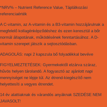
*NRV% – Nutrient Reference Value, Táplálkozási
referenciaérték
A C-vitamin, az A-vitamin és a B3-vitamin hozzájárulnak a
megfelelő kollagénképződéshez és ezen keresztül a bőr
normál állapotának, működésének fenntartásához. A D-
vitamin szerepet játszik a sejtosztódásban.
ADAGOLÁS: napi 2 kapszula bő folyadékkal bevéve
FIGYELMEZTETÉSEK: Gyermekektől elzárva száraz,
hűvös helyen tárolandó. A fogyasztó az ajánlott napi
mennyiséget ne lépje túl. Az étrend-kiegészítő nem
helyettesíti a vegyes étrendet.
14 év alattiaknak és várandós anyáknak SZEDÉSE NEM
JAVASOLT!